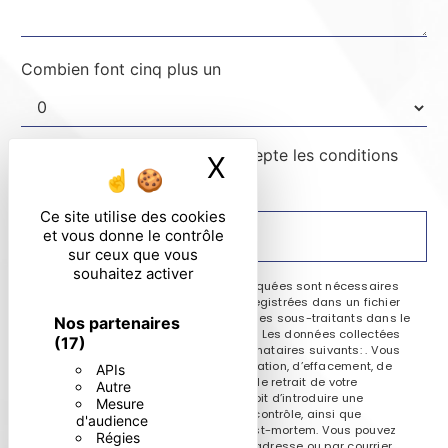
Combien font cinq plus un
En cochant cette case, j'accepte les conditions
X
Masquer le ban
particulières ci-dessous **
Ce site utilise des cookies
et vous donne le contrôle
ENVOYER
sur ceux que vous
souhaitez activer
** Les données personnelles communiquées sont nécessaires
aux fins de vous contacter et sont enregistrées dans un fichier
informatisé. Elles sont destinées à et ses sous-traitants dans le
Nos partenaires
seul but de répondre à votre message. Les données collectées
(17)
seront communiquées aux seuls destinataires suivants: . Vous
disposez de droits d’accès, de rectification, d’effacement, de
APIs
portabilité, de limitation, d’opposition, de retrait de votre
Autre
consentement à tout moment et du droit d’introduire une
Mesure
réclamation auprès d’une autorité de contrôle, ainsi que
d'audience
d’organiser le sort de vos données post-mortem. Vous pouvez
Régies
exercer ces droits par voie postale à l'adresse ou par courrier