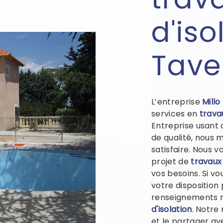
d'iso
Tave
L’entreprise
Millo
services en
travau
Entreprise usant 
de qualité, nous 
satisfaire. Nous 
projet de
travaux 
vos besoins. Si v
votre disposition
renseignements n
d'isolation
. Notre
et le partager av