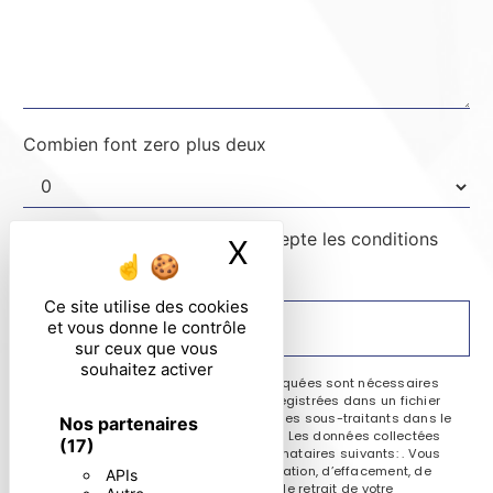
Combien font zero plus deux
En cochant cette case, j'accepte les conditions
X
Masquer le ban
particulières ci-dessous **
Ce site utilise des cookies
et vous donne le contrôle
ENVOYER
sur ceux que vous
souhaitez activer
** Les données personnelles communiquées sont nécessaires
aux fins de vous contacter et sont enregistrées dans un fichier
informatisé. Elles sont destinées à et ses sous-traitants dans le
Nos partenaires
seul but de répondre à votre message. Les données collectées
(17)
seront communiquées aux seuls destinataires suivants: . Vous
disposez de droits d’accès, de rectification, d’effacement, de
APIs
portabilité, de limitation, d’opposition, de retrait de votre