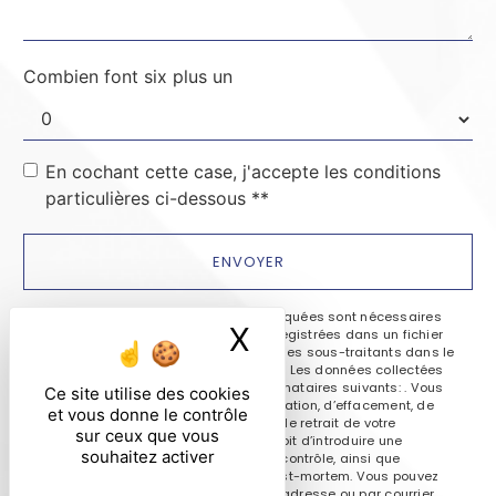
Combien font six plus un
En cochant cette case, j'accepte les conditions
particulières ci-dessous **
ENVOYER
** Les données personnelles communiquées sont nécessaires
X
Masquer le ban
aux fins de vous contacter et sont enregistrées dans un fichier
informatisé. Elles sont destinées à et ses sous-traitants dans le
seul but de répondre à votre message. Les données collectées
seront communiquées aux seuls destinataires suivants: . Vous
Ce site utilise des cookies
disposez de droits d’accès, de rectification, d’effacement, de
et vous donne le contrôle
portabilité, de limitation, d’opposition, de retrait de votre
sur ceux que vous
consentement à tout moment et du droit d’introduire une
souhaitez activer
réclamation auprès d’une autorité de contrôle, ainsi que
d’organiser le sort de vos données post-mortem. Vous pouvez
exercer ces droits par voie postale à l'adresse ou par courrier